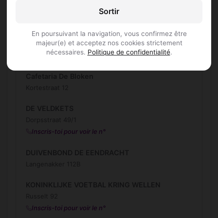
Sortir
't Schaliehuys
Vloeiherkstraat 32
En poursuivant la navigation, vous confirmez être
majeur(e) et acceptez nos cookies strictement
BOES GENTIEL
nécessaires.
Politique de confidentialité
.
Notelarestraat 32
Cafetaria De Bloken
Kortestraat 12
DE VELDKETS
Dorpsstraat 49/1
Inscris-toi pour voir le n°
DUIVENBOND DE EENDRACHT
Langenakker 112B
KONINKLIJKE VOETBAL KRING WELLEN
Russelt 92
Inscris-toi pour voir le n°