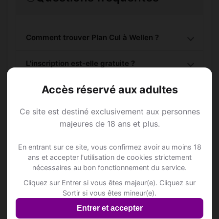
Comment trouver Plan Cul à Wellen ?
L'inscription est-elle gratuite ?
Accès réservé aux adultes
Combien de membres Plan Cul sont inscrits
à Wellen ?
Ce site est destiné exclusivement aux personnes
majeures de 18 ans et plus.
Les profils sont-ils vérifiés ?
En entrant sur ce site, vous confirmez avoir au moins 18
ans et accepter l'utilisation de cookies strictement
Lieux de sortie à Wellen
nécessaires au bon fonctionnement du service.
Cliquez sur Entrer si vous êtes majeur(e). Cliquez sur
Sortir si vous êtes mineur(e).
📍 Caféss
11
Entrer et accepter