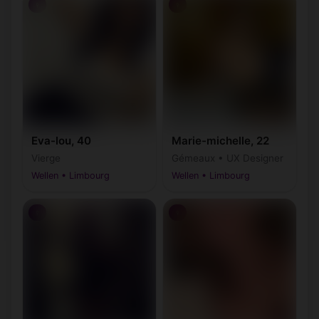
♀
♀
Eva-lou, 40
Marie-michelle, 22
Vierge
Gémeaux • UX Designer
Wellen • Limbourg
Wellen • Limbourg
♀
♀