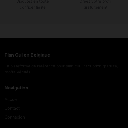
Discutez en toute
Créez votre profil
confidentialité
gratuitement
Plan Cul en Belgique
La plateforme de référence pour plan cul. Inscription gratuite,
profils vérifiés.
Navigation
Accueil
Contact
Connexion