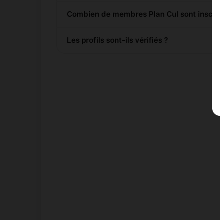
Combien de membres Plan Cul sont inscrit
Les profils sont-ils vérifiés ?