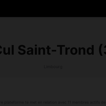
Cul Saint-Trond 
Limbourg
re plateforme te met en relation avec 11 membres actifs de