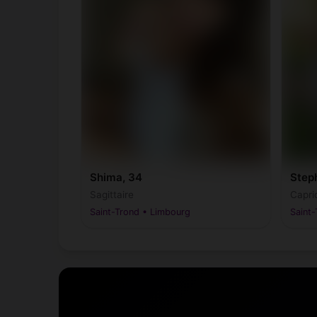
Shima, 34
Step
Sagittaire
Capri
Saint-Trond • Limbourg
Saint