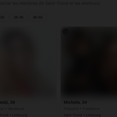
tacter les membres de Saint-Trond et les alentours.
-25
26-35
36-50
♀
edji, 36
Michella, 24
ce • Vendeuse
Poissons • Freelance
-Trond • Limbourg
Saint-Trond • Limbourg