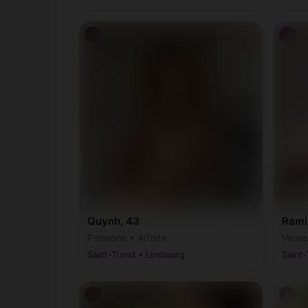
♀
♀
Quynh, 43
Rami
Poissons • Artiste
Verse
Saint-Trond • Limbourg
Saint
♀
♂