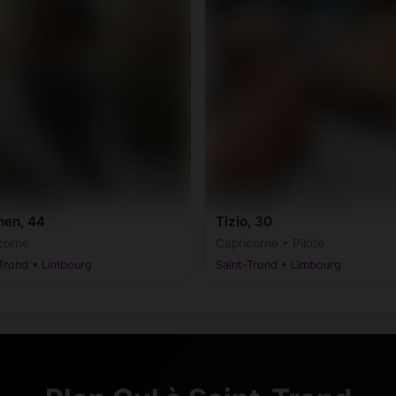
hen, 44
Tizio, 30
corne
Capricorne • Pilote
-Trond • Limbourg
Saint-Trond • Limbourg