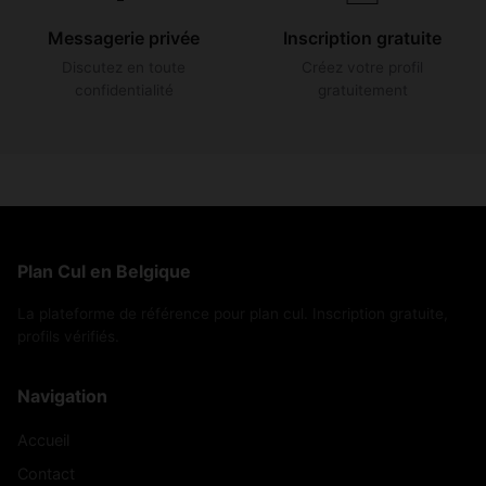
Messagerie privée
Inscription gratuite
Discutez en toute
Créez votre profil
confidentialité
gratuitement
Plan Cul en Belgique
La plateforme de référence pour plan cul. Inscription gratuite,
profils vérifiés.
Navigation
Accueil
Contact