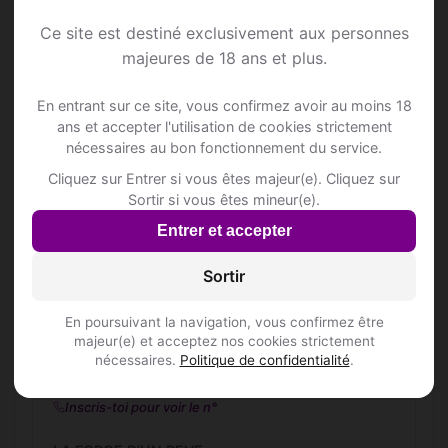
Place de Montroeul 1
Ce site est destiné exclusivement aux personnes
majeures de 18 ans et plus.
Association culturelle, sociale et récréative,
Italo-Belge Léonardo de Vinci
En entrant sur ce site, vous confirmez avoir au moins 18
Rue de Villers 2
ans et accepter l'utilisation de cookies strictement
Inscris-toi pour voir le n°
nécessaires au bon fonctionnement du service.
BOULVIN DANIEL
Cliquez sur Entrer si vous êtes majeur(e). Cliquez sur
Sortir si vous êtes mineur(e).
Chasse Moral Amand 8
Inscris-toi pour voir le n°
Entrer et accepter
CAFE DU PARC ART VERT
Sortir
Rue Ferrer 16/18
Inscris-toi pour voir le n°
En poursuivant la navigation, vous confirmez être
majeur(e) et acceptez nos cookies strictement
Café de la Place
nécessaires.
Politique de confidentialité
.
Place de Montroeul 14/A
Inscris-toi pour voir le n°