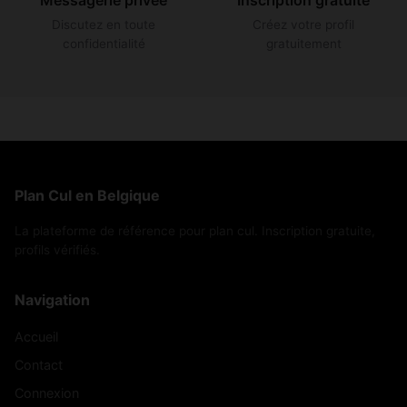
Messagerie privée
Inscription gratuite
Discutez en toute
Créez votre profil
confidentialité
gratuitement
Plan Cul en Belgique
La plateforme de référence pour plan cul. Inscription gratuite,
profils vérifiés.
Navigation
Accueil
Contact
Connexion