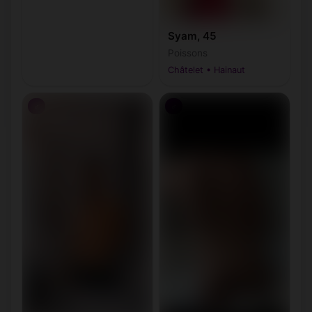
Syam, 45
Poissons
Châtelet • Hainaut
♂
♂