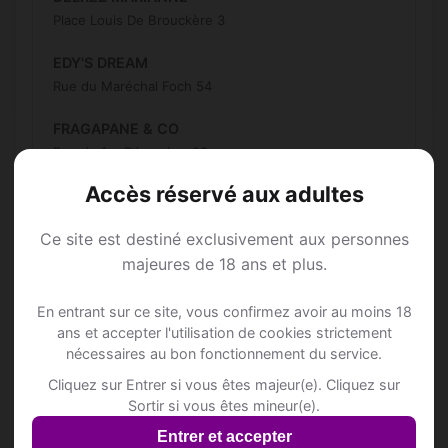
Place Louis De Brouckère 3
EDY'S DREAM
Rue du Maréchal Foch 54
FRAGAPANE & CO
Rue du 1er Décembre 93
Inscris-toi pour voir le n°
Accès réservé aux adultes
GHEORGHIES, SIMONA
Ce site est destiné exclusivement aux personnes
Rue des Sablières 12/RDC
majeures de 18 ans et plus.
GIULI
Place de la Madeleine 4
En entrant sur ce site, vous confirmez avoir au moins 18
ans et accepter l'utilisation de cookies strictement
GRECU MIRELA
nécessaires au bon fonctionnement du service.
Rue de Gilly 26
Cliquez sur Entrer si vous êtes majeur(e). Cliquez sur
Sortir si vous êtes mineur(e).
GRECU MIRELA
Entrer et accepter
Rue de Gilly 26