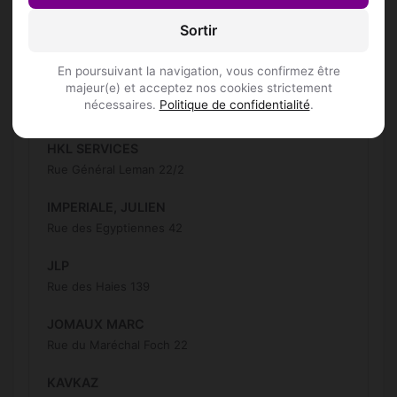
Sortir
Grecu Oana-Alexandra
Rue de Gilly 26
En poursuivant la navigation, vous confirmez être
majeur(e) et acceptez nos cookies strictement
HEUREUX DANNS
nécessaires.
Politique de confidentialité
.
Place du Marché 25
HKL SERVICES
Rue Général Leman 22/2
IMPERIALE, JULIEN
Rue des Egyptiennes 42
JLP
Rue des Haies 139
JOMAUX MARC
Rue du Maréchal Foch 22
KAVKAZ