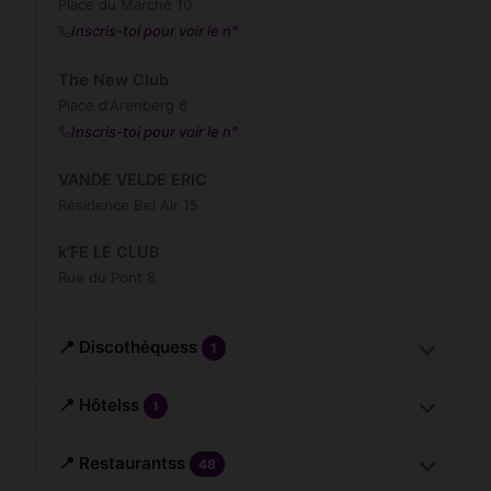
Place du Marché 10
Inscris-toi pour voir le n°
The New Club
Place d'Arenberg 6
Inscris-toi pour voir le n°
VANDE VELDE ERIC
Résidence Bel Air 15
k'FE LE CLUB
Rue du Pont 8
📍 Discothèquess
1
📍 Hôtelss
1
📍 Restaurantss
48