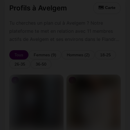
Profils à Avelgem
🗺 Carte
Tu cherches un plan cul à Avelgem ? Notre
plateforme te met en relation avec 11 membres
actifs de Avelgem et ses environs dans le Flandre
occidentale. Inscris-toi gratuitement pour
contacter les membres de Avelgem et les
Tous
Femmes (9)
Hommes (2)
18-25
alentours.
26-35
36-50
♀
♀