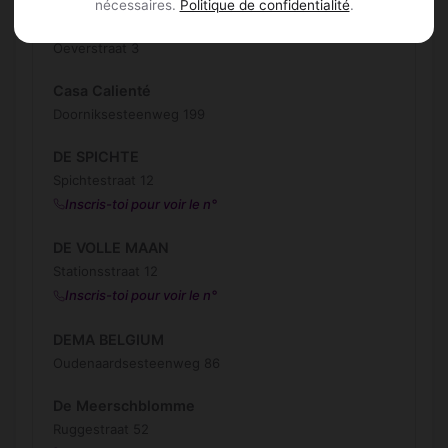
nécessaires.
Politique de confidentialité
.
Casa Caliente
Oeverstraat 3
Casa Calienté
Doorniksesteenweg 199
DE SPICHTE
Spichtestraat 12
Inscris-toi pour voir le n°
DE VOLLE MAAN
Stationsstraat 12
Inscris-toi pour voir le n°
DEMA BELGIUM
Oudenaardsesteenweg 86
De Meerschblomme
Ruggestraat 52