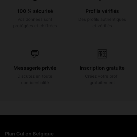
100 % sécurisé
Profils vérifiés
Vos données sont
Des profils authentiques
protégées et chiffrées
et vérifiés
💬
🆓
Messagerie privée
Inscription gratuite
Discutez en toute
Créez votre profil
confidentialité
gratuitement
Plan Cul en Belgique