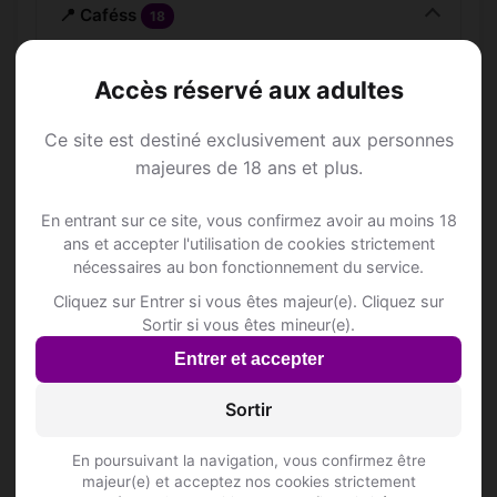
📍 Caféss
18
'T zakske
Accès réservé aux adultes
Harent 1
Ce site est destiné exclusivement aux personnes
't Eenvoudig Bestaan
majeures de 18 ans et plus.
Krevelstraat 38
Inscris-toi pour voir le n°
En entrant sur ce site, vous confirmez avoir au moins 18
ans et accepter l'utilisation de cookies strictement
't Soupapke
nécessaires au bon fonctionnement du service.
Stationsstraat 1
Inscris-toi pour voir le n°
Cliquez sur Entrer si vous êtes majeur(e). Cliquez sur
Sortir si vous êtes mineur(e).
Café Black Jack
Entrer et accepter
Doorniksesteenweg 349
Inscris-toi pour voir le n°
Sortir
Café Local
En poursuivant la navigation, vous confirmez être
Kerkstraat 2
majeur(e) et acceptez nos cookies strictement