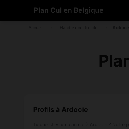
Plan Cul en Belgique
Accueil
›
Flandre occidentale
›
Ardooi
Pla
Profils à Ardooie
Tu cherches un plan cul à Ardooie ? Notre p