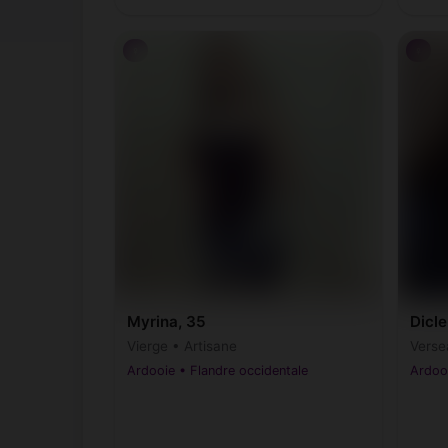
♀
♀
Myrina, 35
Dicle
Vierge • Artisane
Verse
Ardooie • Flandre occidentale
Ardooi