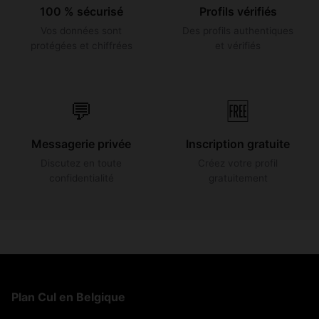
100 % sécurisé
Profils vérifiés
Vos données sont
Des profils authentiques
protégées et chiffrées
et vérifiés
💬
🆓
Messagerie privée
Inscription gratuite
Discutez en toute
Créez votre profil
confidentialité
gratuitement
Plan Cul en Belgique