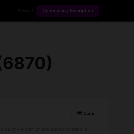
Accueil
Connexion / Inscription
 (6870)
🗺 Carte
e Saint-Hubert et ses environs dans le