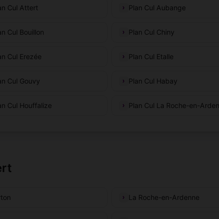
an Cul Attert
Plan Cul Aubange
an Cul Bouillon
Plan Cul Chiny
an Cul Erezée
Plan Cul Etalle
an Cul Gouvy
Plan Cul Habay
an Cul Houffalize
Plan Cul La Roche-en-Arde
ert
rton
La Roche-en-Ardenne