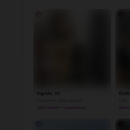
♀
♀
Ingride, 35
Ersil
Poissons • Data analyst
Lion
Saint-Hubert • Luxembourg
Saint
♂
♂