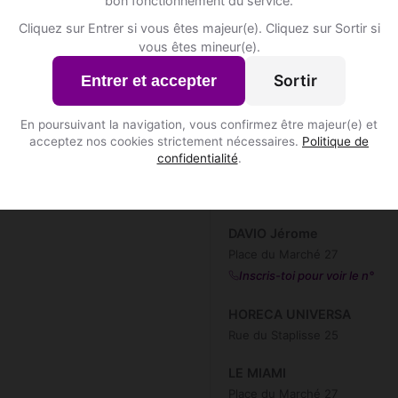
bon fonctionnement du service.
?
📍 Caféss
8
Cliquez sur Entrer si vous êtes majeur(e). Cliquez sur Sortir si
vous êtes mineur(e).
AU 31 BOWING
Rue du Rivage 31
Sortir
Entrer et accepter
s à Saint-Hubert ?
Au Parvis
En poursuivant la navigation, vous confirmez être majeur(e) et
Place de l'Abbaye 9
acceptez nos cookies strictement nécessaires.
Politique de
confidentialité
.
Code Bar
Place du Marché 26
DAVIO Jérome
Place du Marché 27
Inscris-toi pour voir le n°
HORECA UNIVERSA
Rue du Staplisse 25
LE MIAMI
Place du Marché 27