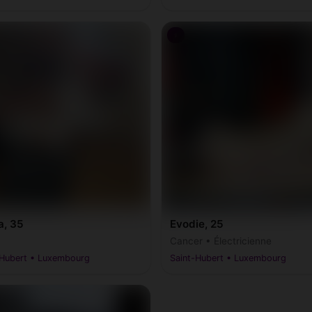
♀
ia, 35
Evodie, 25
Cancer • Électricienne
-Hubert • Luxembourg
Saint-Hubert • Luxembourg