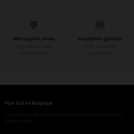
💬
🆓
Messagerie privée
Inscription gratuite
Discutez en toute
Créez votre profil
confidentialité
gratuitement
Plan Cul en Belgique
La plateforme de référence pour plan cul. Inscription gratuite,
profils vérifiés.