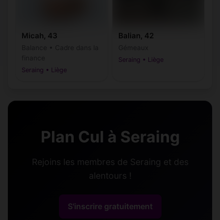
Micah, 43
Balian, 42
Balance • Cadre dans la
Gémeaux
finance
Seraing • Liège
Seraing • Liège
Plan Cul à Seraing
Rejoins les membres de Seraing et des
alentours !
S'inscrire gratuitement