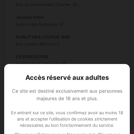
Rue du Commandant Charlier 38
Jérome Polet
Avenue des Puddleurs 47
KHALITHEA LOUNGE BAR
Rue Joseph Wettinck 8
L'EXPRESS PUB
Avenue de la Concorde 59
Accès réservé aux adultes
L'étoile
Rue du Papillon 41
Ce site est destiné exclusivement aux personnes
LA BUVETTE
majeures de 18 ans et plus.
Rue Ferdinand Nicolay 158
En entrant sur ce site, vous confirmez avoir au moins 18
LA CASA NOSTRA
ans et accepter l'utilisation de cookies strictement
Rue Beaujean 41
nécessaires au bon fonctionnement du service.