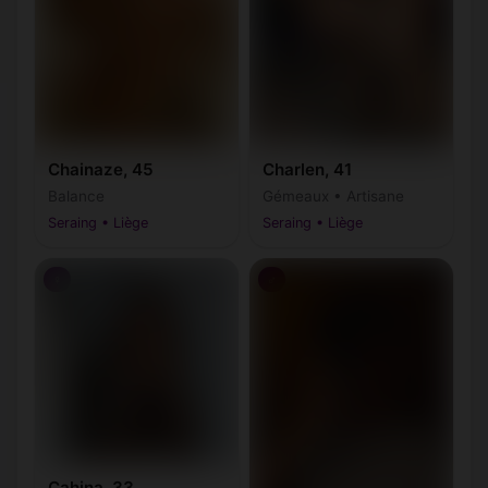
Chainaze, 45
Charlen, 41
Balance
Gémeaux • Artisane
Seraing • Liège
Seraing • Liège
♀
♂
Cahina, 33