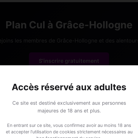
Plan Cul à Grâce-Hollogne
ejoins les membres de Grâce-Hollogne et des alentours
S'inscrire gratuitement
Accès réservé aux adultes
Ce site est destiné exclusivement aux personnes
majeures de 18 ans et plus.
Lieux de sorti
En entrant sur ce site, vous confirmez avoir au moins 18 ans
et accepter l'utilisation de cookies strictement nécessaires au
ne ?
📍 Caféss
35