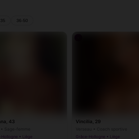
-35
36-50
♀
nna, 43
Vincilia, 29
r • Sage-femme
Verseau • Coach sportive
-Hollogne • Liège
Grâce-Hollogne • Liège