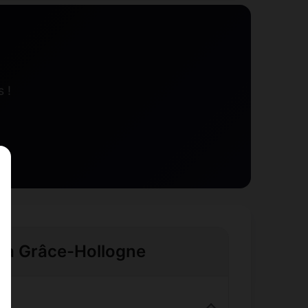
 !
e à Grâce-Hollogne