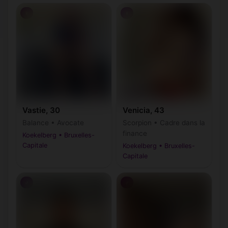
♀
♀
Vastie, 30
Venicia, 43
Balance • Avocate
Scorpion • Cadre dans la
finance
Koekelberg • Bruxelles-
Capitale
Koekelberg • Bruxelles-
Capitale
♂
♂