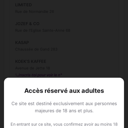
LIMITED
Rue de Normandie 26
JOZEF & CO
Rue de l'Eglise Sainte-Anne 68
KASAP
Chaussée de Gand 283
KOEK'S KAFFEE
Avenue de Jette 18
Inscris-toi pour voir le n°
L'espérance
Accès réservé aux adultes
Place Henri Vanhuffel 5
Ce site est destiné exclusivement aux personnes
LEON
majeures de 18 ans et plus.
Avenue de Jette 12
En entrant sur ce site, vous confirmez avoir au moins 18
LIJ