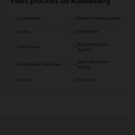
Villes proches de Koekelberg
Auderghem
Woluwe-Saint-Lambert
Ixelles
Anderlecht
Berchem-Sainte-
Ganshoren
Agathe
Saint-Josse-ten-
Molenbeek-Saint-Jean
Noode
Forest
Bruxelles