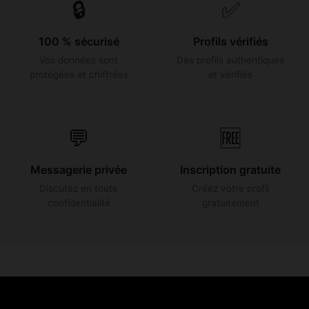
🔒
✅
100 % sécurisé
Profils vérifiés
Vos données sont
Des profils authentiques
protégées et chiffrées
et vérifiés
💬
🆓
Messagerie privée
Inscription gratuite
Discutez en toute
Créez votre profil
confidentialité
gratuitement