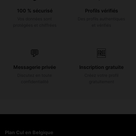
100 % sécurisé
Profils vérifiés
Vos données sont
Des profils authentiques
protégées et chiffrées
et vérifiés
💬
🆓
Messagerie privée
Inscription gratuite
Discutez en toute
Créez votre profil
confidentialité
gratuitement
Plan Cul en Belgique