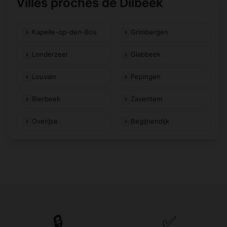
Villes proches de Dilbeek
Kapelle-op-den-Bos
Grimbergen
Londerzeel
Glabbeek
Louvain
Pepingen
Bierbeek
Zaventem
Overijse
Begijnendijk
🔒
✅