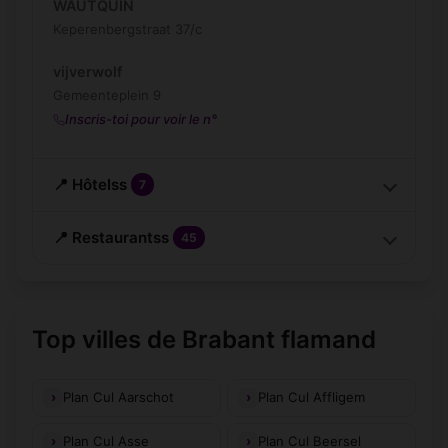
WAUTQUIN
Keperenbergstraat 37/c
vijverwolf
Gemeenteplein 9
Inscris-toi pour voir le n°
📍 Hôtelss
7
📍 Restaurantss
45
Top villes de Brabant flamand
Plan Cul Aarschot
Plan Cul Affligem
Plan Cul Asse
Plan Cul Beersel