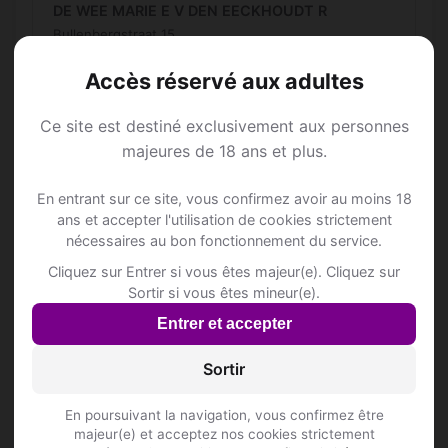
DE WEE MARIE E V DEN EECKHOUDT R
Bullenbergstraat 15
Accès réservé aux adultes
DE ZAAL
D'Arconatistraat 22 - 24
Ce site est destiné exclusivement aux personnes
DEA
majeures de 18 ans et plus.
Hoogveldlaan 42
Inscris-toi pour voir le n°
En entrant sur ce site, vous confirmez avoir au moins 18
ans et accepter l'utilisation de cookies strictement
DOMUS LOUNGE
nécessaires au bon fonctionnement du service.
Chaussée de Ninove 253
Cliquez sur Entrer si vous êtes majeur(e). Cliquez sur
Sortir si vous êtes mineur(e).
DRENG
Entrer et accepter
Robert Dansaertlaan 205
Inscris-toi pour voir le n°
Sortir
Dong Que
En poursuivant la navigation, vous confirmez être
Itterbeeksebaan 225
majeur(e) et acceptez nos cookies strictement