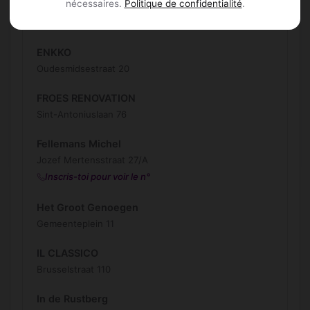
nécessaires.
Politique de confidentialité
.
EMMI ANI
Ninoofsesteenweg 739
ENKKO
Oudesmidsestraat 20
FROES RENOVATION
Sint-Antoniuslaan 76
Fellemans Michel
Jozef Mertensstraat 27/A
Inscris-toi pour voir le n°
Het Groot Genoegen
Gemeenteplein 11
IL CLASSICO
Brusselstraat 110
In de Rustberg