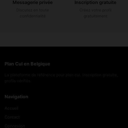
Messagerie privée
Inscription gratuite
Discutez en toute
Créez votre profil
confidentialité
gratuitement
Plan Cul en Belgique
La plateforme de référence pour plan cul. Inscription gratuite,
profils vérifiés.
Navigation
Accueil
Contact
Connexion