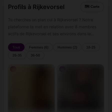
Profils à Rijkevorsel
🗺 Carte
Tu cherches un plan cul à Rijkevorsel ? Notre
plateforme te met en relation avec 8 membres
actifs de Rijkevorsel et ses environs dans le
Anvers. Inscris-toi gratuitement pour contacter les
membres de Rijkevorsel et les alentours.
Tous
Femmes (6)
Hommes (2)
18-25
26-35
36-50
♀
♀