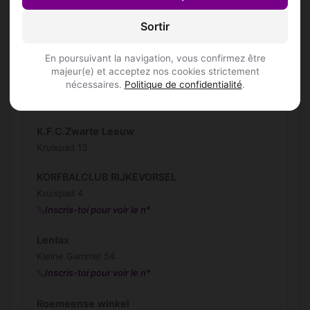
Den Nieuwe Drijhoek
Sortir
Drijhoek 38
En poursuivant la navigation, vous confirmez être
GORRENS, WILLY
majeur(e) et acceptez nos cookies strictement
Otterdaelstraat 28
nécessaires.
Politique de confidentialité
.
Inscris-toi pour voir le n°
K.F.C.Zwarte Leeuw
Kruispad 13
KORFBALCLUB RIJKEVORSEL
Kruispad 4
Inscris-toi pour voir le n°
Lentax
Kleine Gammel 54
Inscris-toi pour voir le n°
Roemeense winkel