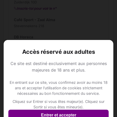
Zuiderdijk 10D
Inscris-toi pour voir le n°
Café Sport - Zaal Alma
Stevennekens 218
DB Horeca
Hoek 23
Accès réservé aux adultes
DEN HOEK
Dorp 29
Ce site est destiné exclusivement aux personnes
majeures de 18 ans et plus.
DUIVENMAATSCHAPPIJ VERBROEDERING
RIJKEVORSEL
En entrant sur ce site, vous confirmez avoir au moins 18
Boshoevenweg 2
ans et accepter l'utilisation de cookies strictement
Inscris-toi pour voir le n°
nécessaires au bon fonctionnement du service.
De Vlinder
Cliquez sur Entrer si vous êtes majeur(e). Cliquez sur
Sortir si vous êtes mineur(e).
Hoek 2
Inscris-toi pour voir le n°
Entrer et accepter